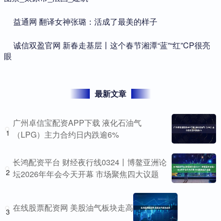
​益通网 翻译女神张璐：活成了最美的样子
​诚信双盈官网 新春走基层丨这个春节湘潭“蓝”“红”CP很亮
眼
最新文章
广州卓信宝配资APP下载 液化石油气
1
（LPG）主力合约日内跌逾6%
长鸿配资平台 财经夜行线0324丨博鳌亚洲论
2
坛2026年年会今天开幕 市场聚焦四大议题
在线股票配资网 美股油气板块走高
3