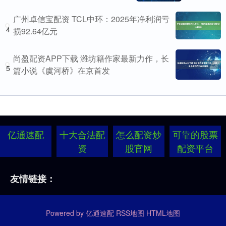
广州卓信宝配资 TCL中环：2025年净利润亏
4
损92.64亿元
尚盈配资APP下载 潍坊籍作家最新力作，长
5
篇小说《虞河桥》在京首发
亿通速配
十大合法配
怎么配资炒
可靠的股票
资
股官网
配资平台
友情链接：
Powered by
亿通速配
RSS地图
HTML地图