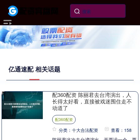
亿通速配 相关话题
配360配资 陈丽君去台湾演出，人
长得太好看，直接被戏迷围住走不
动道了
配360配资
分类：十大合法配资
查看：158
陈丽君这次去台湾演出，开票没一会，票