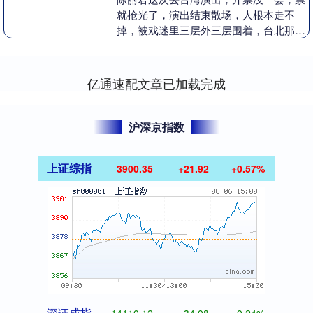
就抢光了，演出结束散场，人根本走不
掉，被戏迷里三层外三层围着，台北那天
还下着小雨，大伙儿愣是举着灯牌站在雨
里不肯走。 有人说....
亿通速配文章已加载完成
沪深京指数
上证综指
3900.35
+21.92
+0.57%
深证成指