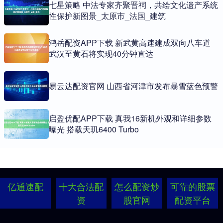
七星策略 中法专家齐聚晋祠，共绘文化遗产系统
性保护新图景_太原市_法国_建筑
鸿岳配资APP下载 新武黄高速建成双向八车道
武汉至黄石将实现40分钟直达
易云达配资官网 山西省河津市发布暴雪蓝色预警
启盈优配APP下载 真我16新机外观和详细参数
曝光 搭载天玑6400 Turbo
亿通速配
十大合法配
怎么配资炒
可靠的股票
资
股官网
配资平台