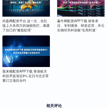
尚盈网配资平台 这一次，在红
赢牛网配资APP下载 财务承
毯上大杀四方的迪丽热巴，暴露
压、专利缠身、研发迟滞，禾元
了自己的“尴尬处境”
生物叩关科创板“生死时速”
股来顺配资APP下载 香港航天
科技早盘涨近8% 近日与北京零
重订立项目合约
相关评论