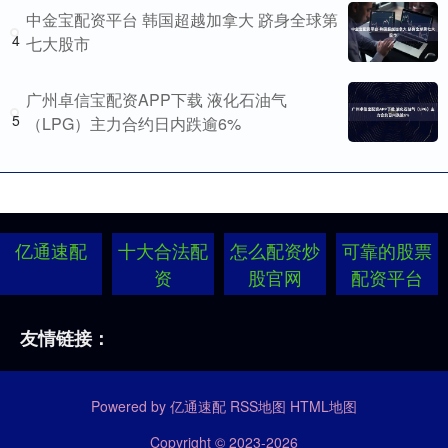
中金宝配资平台 韩国超越加拿大 跻身全球第
4
七大股市
广州卓信宝配资APP下载 液化石油气
5
（LPG）主力合约日内跌逾6%
亿通速配
十大合法配
怎么配资炒
可靠的股票
资
股官网
配资平台
友情链接：
Powered by
亿通速配
RSS地图
HTML地图
Copyright
© 2023-2026