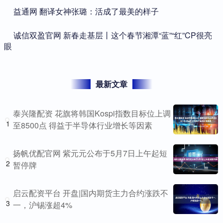
​益通网 翻译女神张璐：活成了最美的样子
​诚信双盈官网 新春走基层丨这个春节湘潭“蓝”“红”CP很亮
眼
最新文章
泰兴隆配资 花旗将韩国Kospi指数目标位上调
1
至8500点 得益于半导体行业增长等因素
扬帆优配官网 紫元元公布于5月7日上午起短
2
暂停牌
启云配资平台 开盘|国内期货主力合约涨跌不
3
一，沪锡涨超4%