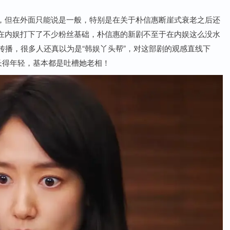
，但在外面只能说是一般，特别是在关于朴信惠断崖式衰老之后还
在内娱打下了不少粉丝基础，朴信惠的新剧不至于在内娱这么没水
传播，很多人还真以为是“韩娱丫头帮”，对这部剧的观感直线下
长得年轻，基本都是吐槽她老相！