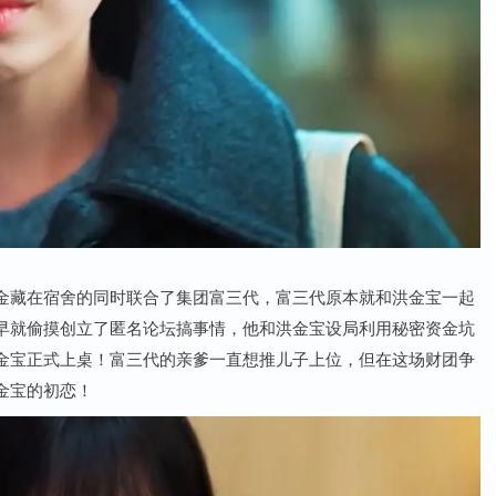
金藏在宿舍的同时联合了集团富三代，富三代原本就和洪金宝一起
早就偷摸创立了匿名论坛搞事情，他和洪金宝设局利用秘密资金坑
金宝正式上桌！富三代的亲爹一直想推儿子上位，但在这场财团争
金宝的初恋！