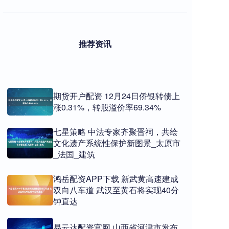
推荐资讯
期货开户配资 12月24日侨银转债上
涨0.31%，转股溢价率69.34%
七星策略 中法专家齐聚晋祠，共绘
文化遗产系统性保护新图景_太原市
_法国_建筑
鸿岳配资APP下载 新武黄高速建成
双向八车道 武汉至黄石将实现40分
钟直达
易云达配资官网 山西省河津市发布