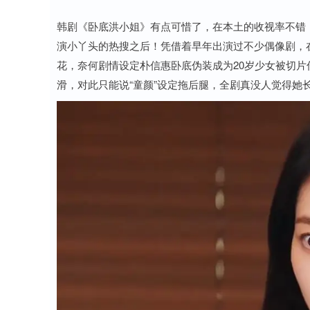
韩剧《卧底洪小姐》有点可惜了，在本土的收视率不错
演小丫头的热搜之后！凭借着早年出演过不少偶像剧，
花，奈何剧情设定朴信惠卧底伪装成为20岁少女被切片
滑，对此只能说“童颜”设定拖后腿，全剧真没人觉得她