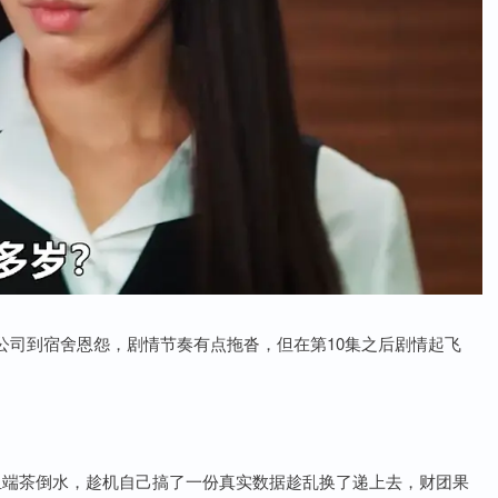
公司到宿舍恩怨，剧情节奏有点拖沓，但在第10集之后剧情起飞
组端茶倒水，趁机自己搞了一份真实数据趁乱换了递上去，财团果