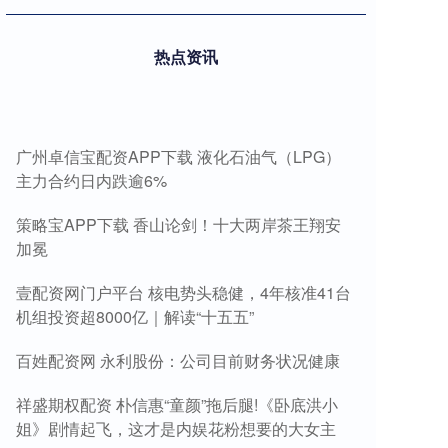
热点资讯
广州卓信宝配资APP下载 液化石油气（LPG）
主力合约日内跌逾6%
策略宝APP下载 香山论剑！十大两岸茶王翔安
加冕
壹配资网门户平台 核电势头稳健，4年核准41台
机组投资超8000亿｜解读“十五五”
百姓配资网 永利股份：公司目前财务状况健康
祥盛期权配资 朴信惠“童颜”拖后腿!《卧底洪小
姐》剧情起飞，这才是内娱花粉想要的大女主