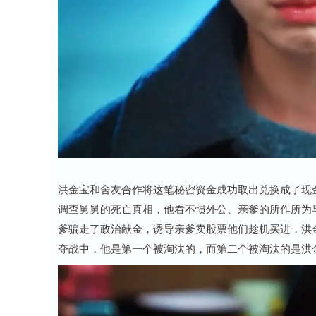
洪金宝和舍友合作将这笔秘密资金成功取出兑换成了现
调查舅舅的死亡真相，他看不惯外公、亲爹的所作所为
爹骗走了政治献金，诱导亲爹卖股票他们趁机买进，洪
夺战中，他是第一个被淘汰的，而第二个被淘汰的是洪